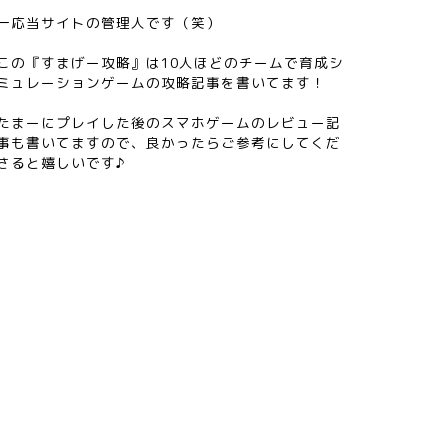
一応当サイトの管理人です（笑）
この『すまげー攻略』は10人ほどのチームで育成シ
ミュレーションゲームの攻略記事を書いてます！
たまーにプレイした後のスマホゲームのレビュー記
事も書いてますので、良かったらご参考にしてくだ
さると嬉しいです♪