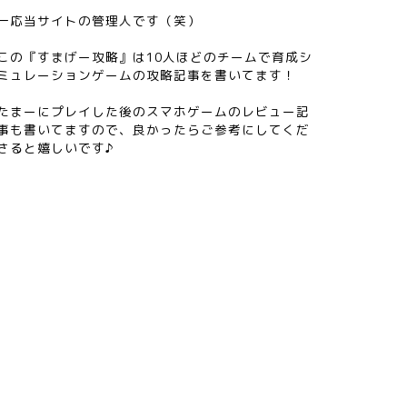
一応当サイトの管理人です（笑）
この『すまげー攻略』は10人ほどのチームで育成シ
ミュレーションゲームの攻略記事を書いてます！
たまーにプレイした後のスマホゲームのレビュー記
事も書いてますので、良かったらご参考にしてくだ
さると嬉しいです♪