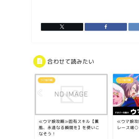
合わせて読みたい
ウマ娘攻略
ウマ娘攻略
力スキル【勢
≪ウマ娘攻略≫固有スキル【薫
≪ウマ娘攻
そう！
風、永遠なる瞬間を】を使いこ
レース場○
なそう！