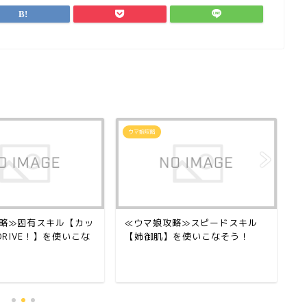
ウマ娘攻略
ウ
略≫固有スキル【カッ
≪ウマ娘攻略≫スピードスキル
≪
DRIVE！】を使いこな
【姉御肌】を使いこなそう！
リ
い