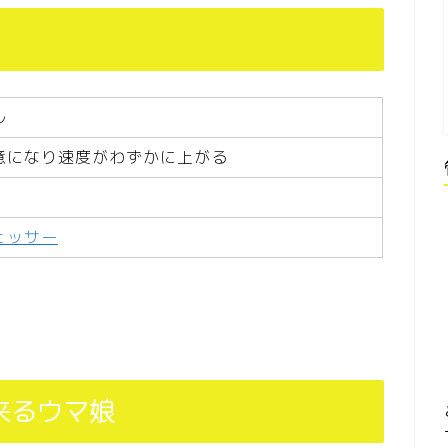
ル
意になり速度がわずかに上がる
ェッサー
来るウマ娘