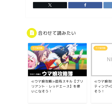
合わせて読みたい
ウマ娘攻略
ウマ娘攻略
ードスキル
≪ウマ娘攻略≫固有スキル【ブリ
≪ウマ娘攻
なそう！
リアント・レッドエース】を使
ティング×
いこなそう！
そう！