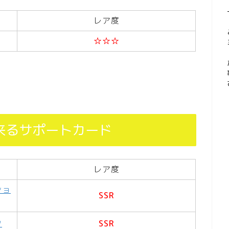
レア度
☆☆☆
来るサポートカード
レア度
ショ
SSR
ク
SSR