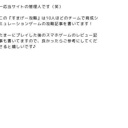
一応当サイトの管理人です（笑）
この『すまげー攻略』は10人ほどのチームで育成シ
ミュレーションゲームの攻略記事を書いてます！
たまーにプレイした後のスマホゲームのレビュー記
事も書いてますので、良かったらご参考にしてくだ
さると嬉しいです♪