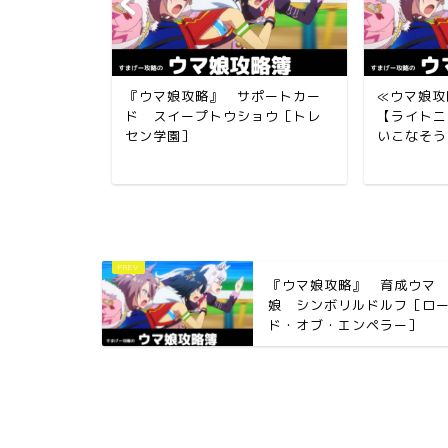
ードスキル
『ウマ娘攻略』 サポートカー
≪ウマ娘攻
】を使いこ
ド スイープトウショウ［トレ
【ライトニ
セン学園］
いこなそう
『ウマ娘攻略』 育成ウマ
娘 シンボリルドルフ［ロ
ド・オブ・エンペラー］