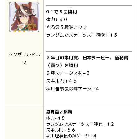
G１で８回勝利
体力+３０
やる気３段階アップ
ランダムでステータス１種を+１５
シンボリルドル
２年目の皐月賞、日本ダービー、菊花賞
フ
（曇り）を勝利
５種ステータスを+３
スキルPt+４５
秋川理事長の絆ゲージ+４
皐月賞で勝利
体力-１５
ランダムでステータス１種を+１２
スキルPt+５６
秋川理事長の絆ゲージ+４