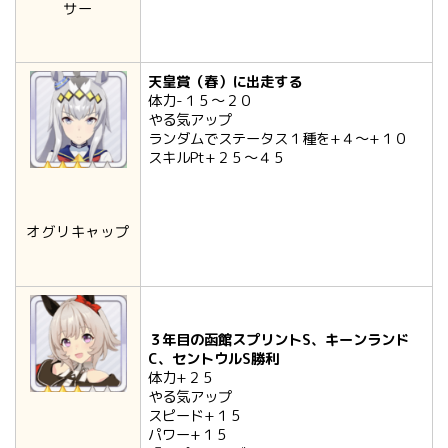
サー
天皇賞（春）に出走する
体力-１５～２０
やる気アップ
ランダムでステータス１種を+４～+１０
スキルPt+２５～４５
オグリキャップ
３年目の函館スプリントS、キーンランド
C、セントウルS勝利
体力+２５
やる気アップ
スピード+１５
パワー+１５