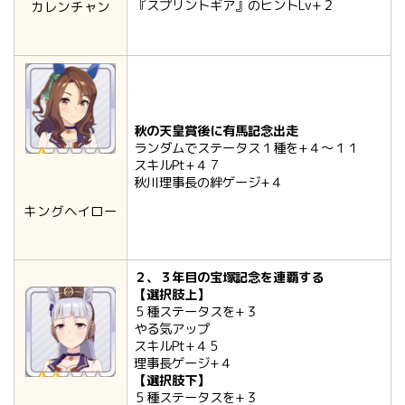
『スプリントギア』のヒントLv+２
カレンチャン
秋の天皇賞後に有馬記念出走
ランダムでステータス１種を+４～１１
スキルPt+４７
秋川理事長の絆ゲージ+４
キングヘイロー
２、３年目の宝塚記念を連覇する
【選択肢上】
５種ステータスを+３
やる気アップ
スキルPt+４５
理事長ゲージ+４
【選択肢下】
５種ステータスを+３