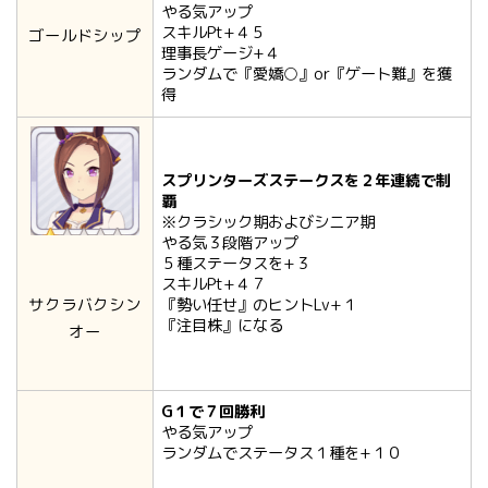
やる気アップ
スキルPt+４５
ゴールドシップ
理事長ゲージ+４
ランダムで『愛嬌○』or『ゲート難』を獲
得
スプリンターズステークスを２年連続で制
覇
※クラシック期およびシニア期
やる気３段階アップ
５種ステータスを+３
スキルPt+４７
サクラバクシン
『勢い任せ』のヒントLv+１
『注目株』になる
オー
G１で７回勝利
やる気アップ
ランダムでステータス１種を+１０