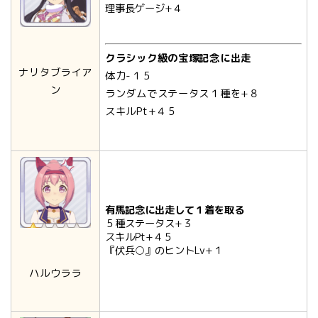
理事長ゲージ+４
クラシック級の宝塚記念に出走
ナリタブライア
体力-１５
ン
ランダムでステータス１種を+８
スキルPt+４５
有馬記念に出走して１着を取る
５種ステータス+３
スキルPt+４５
『伏兵○』のヒントLv+１
ハルウララ