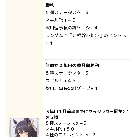
ー
勝利
５種ステータスを+３
スキルPt+４５
秋川理事長の絆ゲージ+４
ランダムで『非根幹距離○』のヒントLv
+１
無敗で２年目の皐月賞勝利
５種ステータスを+３
スキルPt+４５
秋川理事長の絆ゲージ+４
３年目１月前半までにクラシック三冠かG１
を５勝
５種ステータスを+５
スキルPt+５０
４種のスキルヒントLv+２