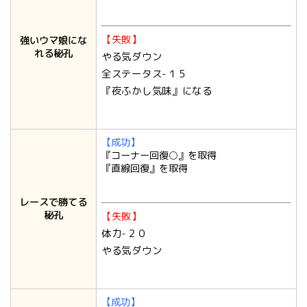
【失敗】
強いウマ娘にな
れる秘孔
やる気ダウン
全ステータス-１５
『夜ふかし気味』になる
【成功】
『コーナー回復○』を取得
『直線回復』を取得
レースで勝てる
秘孔
【失敗】
体力-２０
やる気ダウン
【成功】