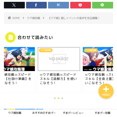
HOME
ウマ娘攻略
【ウマ娘】隠しイベントの条件を完全網羅！
合わせて読みたい
ウマ娘攻略
ウマ娘攻略
ウマ娘攻略
『2024年最新』管理人がお
すすめするiPhoneゲームを
ご紹介！
≪ウマ娘攻略≫スピード
≪ウマ娘攻略≫スピード
≪ウマ娘攻略≫ス
スキル【読解力】を使い
スキル【全身全霊】を使
スキル【仕掛け準
こなそう！
いこなそう！
使いこなそう！
MENU
ウマ娘攻略
おすすめのすまげー
すまげーレビュー
すまげー攻略
【ウマ娘攻略】ナリタタイシンの育成に