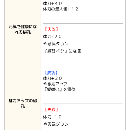
体力+４０
体力の最大値+１２
元気で健康にな
【失敗】
れる秘孔
体力-２０
やる気ダウン
『練習ベタ』になる
【成功】
体力+２０
やる気アップ
『愛嬌○』を獲得
魅力アップの秘
孔
【失敗】
体力-１０
やる気ダウン