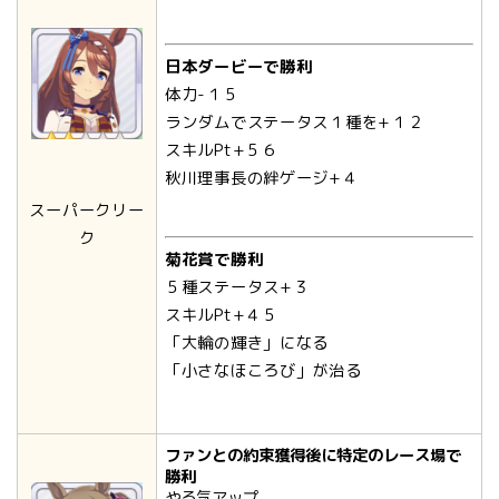
日本ダービーで勝利
体力-１５
ランダムでステータス１種を+１２
スキルPt+５６
秋川理事長の絆ゲージ+４
スーパークリー
ク
菊花賞で勝利
５種ステータス+３
スキルPt+４５
「大輪の輝き」になる
「小さなほころび」が治る
ファンとの約束獲得後に特定のレース場で
勝利
やる気アップ