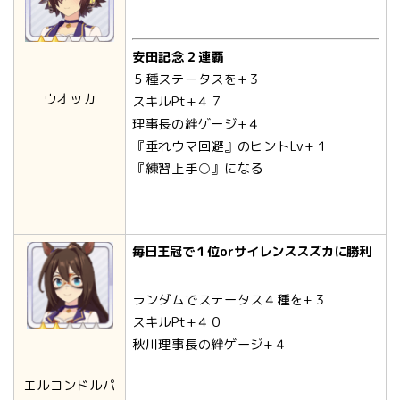
安田記念２連覇
５種ステータスを+３
ウオッカ
スキルPt+４７
理事長の絆ゲージ+４
『垂れウマ回避』のヒントLv+１
『練習上手○』になる
毎日王冠で１位orサイレンススズカに勝利
ランダムでステータス４種を+３
スキルPt+４０
秋川理事長の絆ゲージ+４
エルコンドルパ