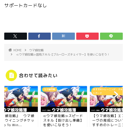
サポートカードなし
HOME
ウマ娘攻略
≪ウマ娘攻略≫固有スキル【ブルーローズチェイサー】を使いこなそう！
合わせて読みたい
娘攻略
ウマ娘攻略
おすすめトレーニング・スキル・
トカード
ウマ娘攻略』 ウマ娘
≪ウマ娘攻略≫スピード
【ウマ娘攻略】エア
成 ウイニングチケッ
スキル【抜け出し準備】
ーヴの育成について
o To Win...
を使いこなそう！
すすめのトレーニン