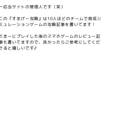
一応当サイトの管理人です（笑）
この『すまげー攻略』は10人ほどのチームで育成シ
ミュレーションゲームの攻略記事を書いてます！
たまーにプレイした後のスマホゲームのレビュー記
事も書いてますので、良かったらご参考にしてくだ
さると嬉しいです♪