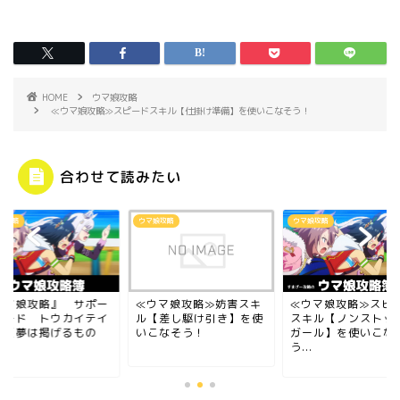
HOME
ウマ娘攻略
≪ウマ娘攻略≫スピードスキル【仕掛け準備】を使いこなそう！
合わせて読みたい
娘攻略
ウマ娘攻略
ウマ娘攻略
ウマ娘攻略』 サポー
≪ウマ娘攻略≫妨害スキ
≪ウマ娘攻略≫スピ
カード トウカイテイ
ル【差し駆け引き】を使
スキル【ノンストッ
ー［夢は掲げるもの
いこなそう！
ガール】を使いこな
.
う...