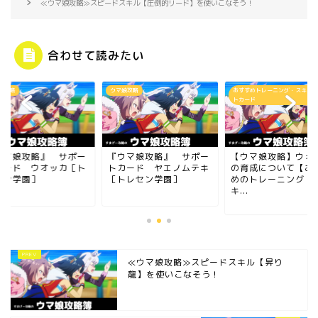
≪ウマ娘攻略≫スピードスキル【圧倒的リード】を使いこなそう！
合わせて読みたい
娘攻略
ウマ娘攻略
おすすめトレーニング・スキル・
トカード
ウマ娘攻略』 サポー
『ウマ娘攻略』 サポー
【ウマ娘攻略】ウォ
カード ウオッカ［ト
トカード ヤエノムテキ
の育成について【お
セン学園］
［トレセン学園］
めのトレーニング・
キ...
≪ウマ娘攻略≫スピードスキル【昇り
龍】を使いこなそう！