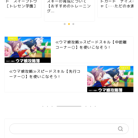
カード スイープトウ
スキーの育成について
トカード ナイスネ
ョウ［トレセン学園］
【おすすめのトレーニン
ャ［･･･ただの水滴で.
グ...
≪ウマ娘攻略≫スピードスキル【中距離
コーナー○】を使いこなそう！
≪ウマ娘攻略≫スピードスキル【先行コ
ーナー○】を使いこなそう！