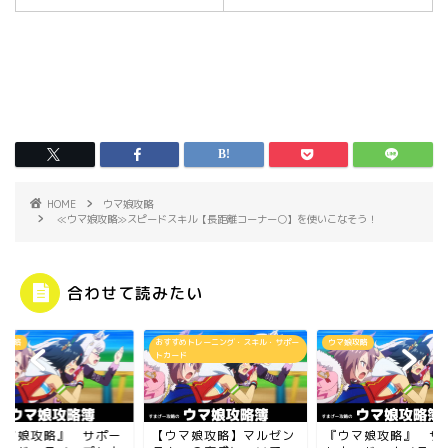
HOME
ウマ娘攻略
≪ウマ娘攻略≫スピードスキル【長距離コーナー○】を使いこなそう！
合わせて読みたい
娘攻略
おすすめトレーニング・スキル・サポー
ウマ娘攻略
トカード
ウマ娘攻略』 サポー
【ウマ娘攻略】マルゼン
『ウマ娘攻略』 サ