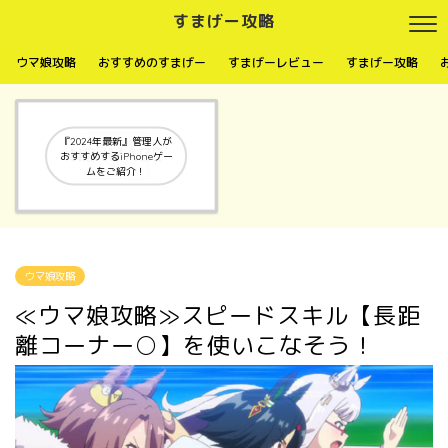
すまげー攻略
ウマ娘攻略
おすすめのすまげー
すまげーレビュー
すまげー攻略
『2024年最新』管理人が
おすすめするiPhoneゲー
ムをご紹介！
ウマ娘攻略
≪ウマ娘攻略≫スピードスキル【長距
離コーナー○】を使いこなそう！