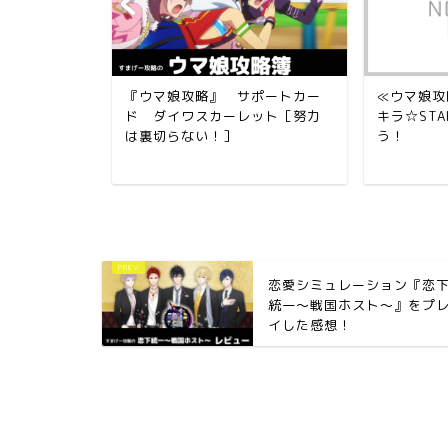
スキル【左回
『ウマ娘攻略』 サポートカー
≪ウマ娘攻
う！
ド ダイワスカーレット［努力
キラ☆ST
は裏切らない！］
う！
恋愛シミュレーション『恋
統一～戦国ホスト〜』をプ
イした感想！