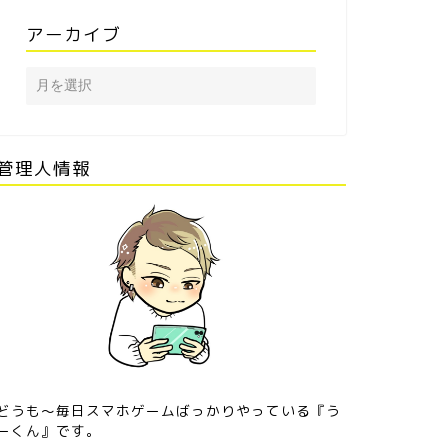
アーカイブ
ウマ娘攻略』 サポートカー
≪ウマ娘攻略≫固有スキル【キラ
 ダイワスカーレット［努力
キラ☆STARDOM】を使いこなそ
裏切らない！］
う！
管理人情報
どうも〜毎日スマホゲームばっかりやっている『う
ーくん』です。