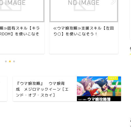
略≫固有スキル【キラ
≪ウマ娘攻略≫支援スキル【左回
『
ARDOM】を使いこなそ
り○】を使いこなそう！
ド
は
下
『ウマ娘攻略』 ウマ娘育
レ
成 メジロマックイーン［エ
ンド・オブ・スカイ］