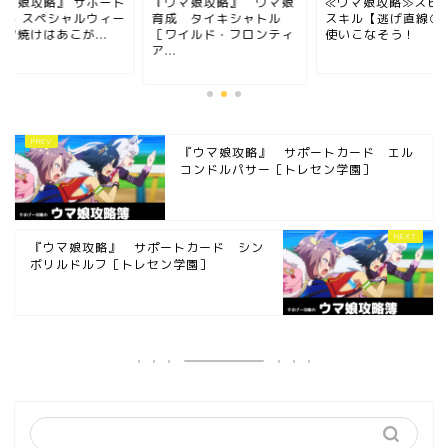
ウマ娘攻略』 サポート
『ウマ娘攻略』 ウマ娘
≪ウマ娘攻略≫スピ
ード スペシャルウィー
育成 タイキシャトル
スキル【逃げ直線○
夕焼けはあこが...
［ワイルド・フロンティ
使いこなそう！
ア...
『ウマ娘攻略』 サポートカード エル
コンドルパサー［トレセン学園］
『ウマ娘攻略』 サポートカード シン
ボリルドルフ［トレセン学園］