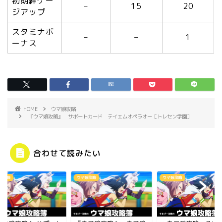
初期絆ゲー
–
15
20
ジアップ
スタミナボ
–
–
1
ーナス
HOME
ウマ娘攻略
『ウマ娘攻略』 サポートカード テイエムオペラオー［トレセン学園］
合わせて読みたい
娘攻略
ウマ娘攻略
ウマ娘攻略