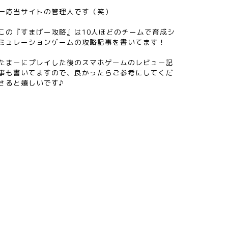
一応当サイトの管理人です（笑）
この『すまげー攻略』は10人ほどのチームで育成シ
ミュレーションゲームの攻略記事を書いてます！
たまーにプレイした後のスマホゲームのレビュー記
事も書いてますので、良かったらご参考にしてくだ
さると嬉しいです♪