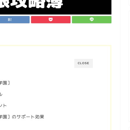
CLOSE
学園］
ル
ント
学園］のサポート効果