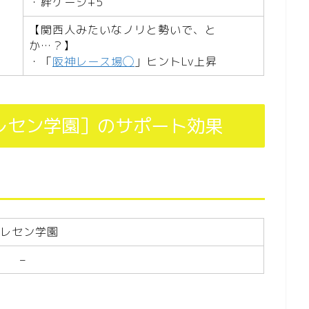
・絆ゲージ+5
【関西人みたいなノリと勢いで、と
か…？】
・「
阪神レース場◯
」ヒントLv上昇
レセン学園］のサポート効果
レセン学園
–