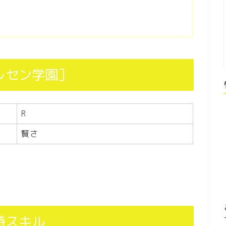
レセン学園］
R
賢さ
持スキル