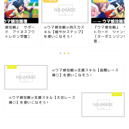
娘攻略
ウマ娘攻略
ウマ娘攻略
ウマ娘攻略』 サポー
≪ウマ娘攻略≫持久力ス
『ウマ娘攻略』 サ
カード アイネスフウ
キル【軽やかステップ】
トカード ツインタ
ン［トレセン学園］
を使いこなそう！
［ターボエンジン全
宣...
≪ウマ娘攻略≫支援スキル【函館レース
場○】を使いこなそう！
≪ウマ娘攻略≫支援スキル【大井レース
場○】を使いこなそう！