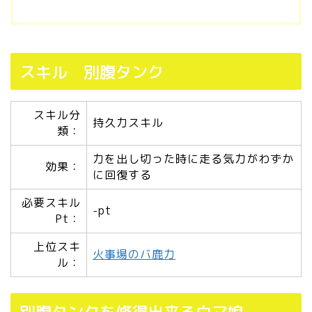
スキル 別腹タンク
スキル分
持久力スキル
類：
力を出し切った時に走る気力がわずか
効果：
に回復する
必要スキル
-pt
Pt：
上位スキ
火事場のバ鹿力
ル：
別腹タンクを修得出来るウマ娘