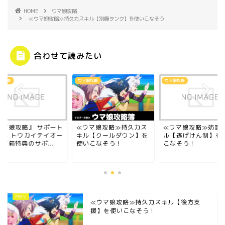
HOME
ウマ娘攻略
≪ウマ娘攻略≫持久力スキル【別腹タンク】を使いこなそう！
合わせて読みたい
娘攻略
ウマ娘攻略
ウマ娘攻略
ウマ娘攻略』 サポート
≪ウマ娘攻略≫持久力ス
≪ウマ娘攻略≫妨害
ード トウカイテイオー
キル【クールダウン】を
ル【逃げけん制】を
マ箱特典のサポ...
使いこなそう！
こなそう！
≪ウマ娘攻略≫持久力スキル【後方支
援】を使いこなそう！