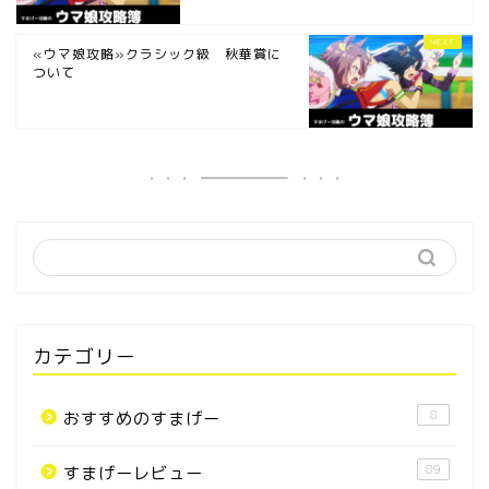
«ウマ娘攻略»クラシック級 秋華賞に
ついて
カテゴリー
8
おすすめのすまげー
89
すまげーレビュー