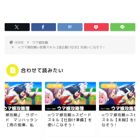
HOME
ウマ娘攻略
≪ウマ娘攻略≫妨害スキル【追込駆け引き】を使いこなそう！
合わせて読みたい
娘攻略
ウマ娘攻略
ウマ娘攻略
ウマ娘攻略』 サポー
≪ウマ娘攻略≫スピード
≪ウマ娘攻略≫スピ
カード マンハッタン
スキル【仕掛け準備】を
スキル【末脚】を使
フェ［雨の独奏、私
使いこなそう！
なそう！
.