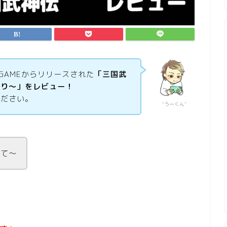
E GAMEからリリースされた
「三国武
がり～」をレビュー！
ください。
“うーくん”
えて〜