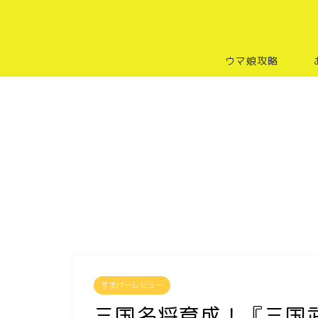
ウマ娘攻略
すまげーレビュー
三国名将育成！『三国