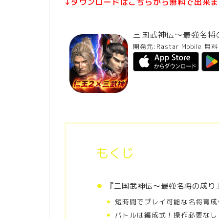
↓ダウンロードはこちらから無料で出来ま
三国武神伝～最強名将
開発元:
Rastar Mobile
無料
もくじ
『三国武神伝～最強名将の成り
短時間でプレイ可能な名将育成
バトルは編成式！操作必要なし