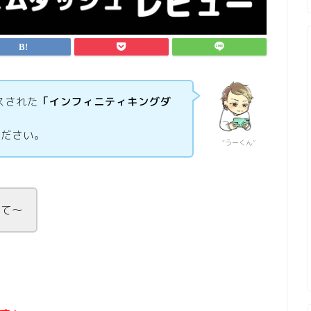
スされた
「インフィニティキングダ
ください。
“うーくん”
えて〜