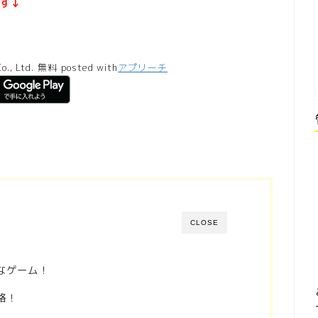
す↓
., Ltd.
無料
posted with
アプリーチ
CLOSE
なゲーム！
略！