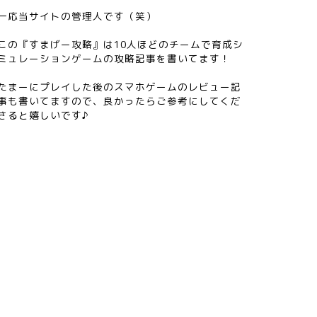
一応当サイトの管理人です（笑）
この『すまげー攻略』は10人ほどのチームで育成シ
ミュレーションゲームの攻略記事を書いてます！
たまーにプレイした後のスマホゲームのレビュー記
事も書いてますので、良かったらご参考にしてくだ
さると嬉しいです♪