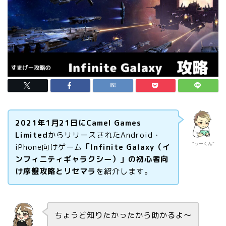
2021
年
1
月
21
日
に
Camel Games
Limited
からリリースされたAndroid・
“うーくん”
iPhone向けゲーム
「Infinite Galaxy（イ
ンフィニティギャラクシー）」の初心者向
け序盤攻略とリセマラ
を紹介します。
ちょうど知りたかったから助かるよ〜