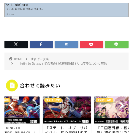
Pz-LinkCard
– URLの記述に誤りがあります。
– URL=
HOME
すまげー攻略
「Infinite Galaxy」初心者向けの序盤攻略！リセマラについて解説
合わせて読みたい
げー攻略
すまげー攻略
すまげー攻略
HE KING OF
「ステート・オブ・サバ
「三国志外伝：戦姫
GHTERS '98UM OL 」
イバル」初心者向けの序
醒」初心者向けの序