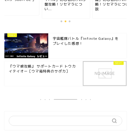
.
盤攻略！リセマラにつ
略！リセマラについ
い...
説
宇宙艦隊バトル『Infinite Galaxy』を
プレイした感想！
『ウマ娘攻略』 サポートカード トウカ
イテイオー［ウマ箱特典のサポカ］