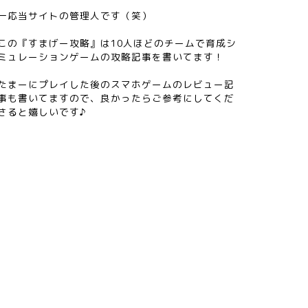
一応当サイトの管理人です（笑）
この『すまげー攻略』は10人ほどのチームで育成シ
ミュレーションゲームの攻略記事を書いてます！
たまーにプレイした後のスマホゲームのレビュー記
事も書いてますので、良かったらご参考にしてくだ
さると嬉しいです♪