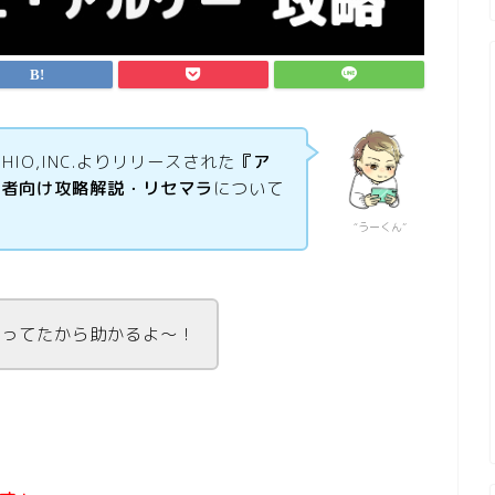
SHIO,INC.よりリリースされた
『ア
心者向け攻略解説・リセマラ
について
“うーくん”
なってたから助かるよ～！