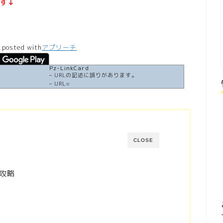
す↓
posted with
アプリーチ
Pz-LinkCard
– URLの記述に誤りがあります。
– URL=
CLOSE
攻略