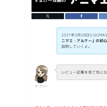
2021
年
5
月
28
日
にGOMA
ニマエ・アルケー』の初
説明していくよ。
レビュー記事を見て気に
“まーちゃん”